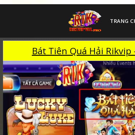
TRANG C
Bát Tiên Quá Hải Rikvip