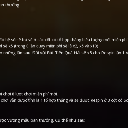
an thưởng.
 đó hệ số sẽ trả về ở các cột có tổ hợp thắng biểu tượng mới miễn phí
ì sẽ x5 (trong 8 lần quay miễn phí sẽ là x2, x5 và x10)
ho những lần sau. Đối với Bát Tiên Quá Hải sẽ x5 cho Respin lần 1 
 chơi 8 lượt chơi miễn phí mới.
 chơi vẫn được tính là 1 tổ hợp thắng và sẽ được Respin ở 3 cột có Sc
được Vương mẫu ban thưởng. Cụ thể như sau: