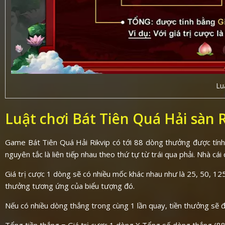
Lu
Luật chơi Bát Tiên Quá Hải sàn 
Game Bát Tiên Quá Hải Rikvip có tới 88 dòng thưởng được tính
nguyên tắc là liên tiếp nhau theo thứ tự từ trái qua phải. Nhà cái
Giá trị cược 1 dòng sẽ có nhiều mốc khác nhau như là 25, 50, 125
thưởng tương ứng của biểu tượng đó.
Nếu có nhiều dòng thắng trong cùng 1 lần quay, tiền thưởng sẽ đ
Tổng tiền thắng = Giá trị cược 1 dòng X Tổng số dòng thắng (8