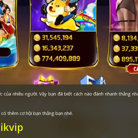
 của nhiều người. Vậy bạn đã biết cách nào đánh nhanh thắng nh
a có thêm cơ hội bạn thắng bạn nhé.
ikvip