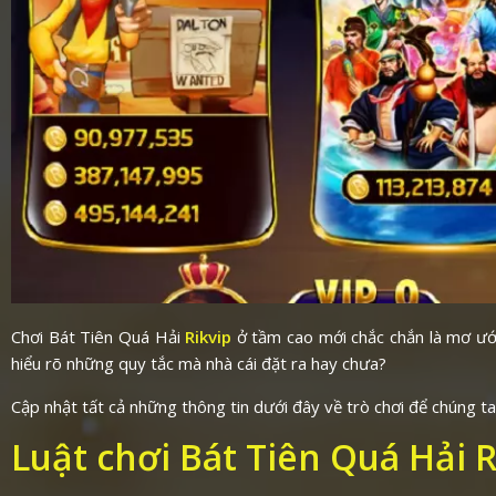
Chơi Bát Tiên Quá Hải
Rikvip
ở tầm cao mới chắc chắn là mơ ước
hiểu rõ những quy tắc mà nhà cái đặt ra hay chưa?
Cập nhật tất cả những thông tin dưới đây về trò chơi để chúng t
Luật chơi Bát Tiên Quá Hải R