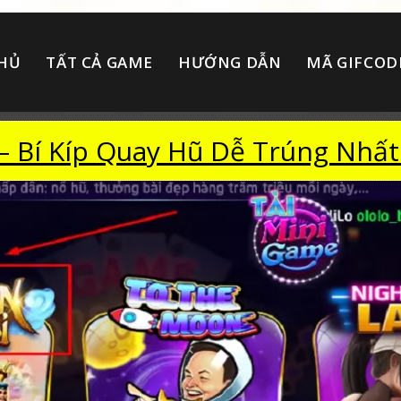
HỦ
TẤT CẢ GAME
HƯỚNG DẪN
MÃ GIFCOD
 – Bí Kíp Quay Hũ Dễ Trúng Nhấ