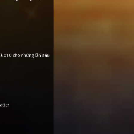
.
và x10 cho những lần sau.
atter