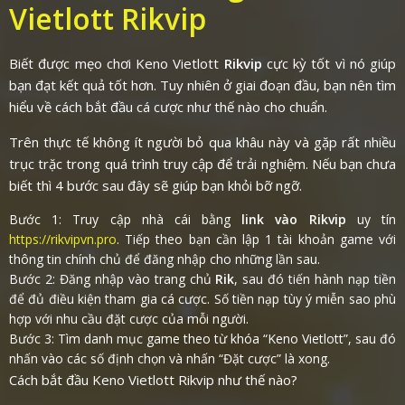
Vietlott Rikvip
Biết được mẹo chơi Keno Vietlott
Rikvip
cực kỳ tốt vì nó giúp
bạn đạt kết quả tốt hơn. Tuy nhiên ở giai đoạn đầu, bạn nên tìm
hiểu về cách bắt đầu cá cược như thế nào cho chuẩn.
Trên thực tế không ít người bỏ qua khâu này và gặp rất nhiều
trục trặc trong quá trình truy cập để trải nghiệm. Nếu bạn chưa
biết thì 4 bước sau đây sẽ giúp bạn khỏi bỡ ngỡ.
Bước 1: Truy cập nhà cái bằng
link vào Rikvip
uy tín
https://rikvipvn.pro
. Tiếp theo bạn cần lập 1 tài khoản game với
thông tin chính chủ để đăng nhập cho những lần sau.
Bước 2: Đăng nhập vào trang chủ
Rik
, sau đó tiến hành nạp tiền
để đủ điều kiện tham gia cá cược. Số tiền nạp tùy ý miễn sao phù
hợp với nhu cầu đặt cược của mỗi người.
Bước 3: Tìm danh mục game theo từ khóa “Keno Vietlott”, sau đó
nhấn vào các số định chọn và nhấn “Đặt cược” là xong.
Cách bắt đầu Keno Vietlott Rikvip như thế nào?