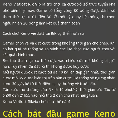
Keno Vietlott
Rik Vip
là trò chơi cá cược xổ số trực tuyến khá
phổ biến hiện nay. Game có tổng cộng 80 bóng được đánh số
theo thứ tự từ 01 đến 80. Ở mỗi kỳ quay hệ thống chỉ chọn
ngẫu nhiên 20 bóng làm kết quả thanh toán.
Cách chơi Keno Vietlott tại
Rik
cụ thể như sau:
Gamer chọn vé và đặt cược trong khoảng thời gian cho phép. Khi
có kết quả hệ thống sẽ so sánh các lựa chọn của người chơi với
kết quả chính thức.
Bet thủ tham gia có thể cược vào nhiều cửa mà không bị giới
hạn. Tuy nhiên đã đặt rồi thì không được hủy cược.
Mỗi người được đặt cược tối đa 10 kỳ liên tiếp gần nhất, thời gian
cược mỗi kỳ được hiển thị trên bàn cược. Hệ thống sẽ ngừng nhận
cược 30 giây kể từ thời điểm quay thưởng về trước đó.
Tần suất mở thưởng của Rik là 10 phút/kỳ, thời gian bắt đầu từ
6h00 đến 21h55 vào mỗi thứ 2 đến chủ nhật hàng tuần.
Keno Vietlott Rikvip chơi như thế nào?
Cách bắt đầu game Keno