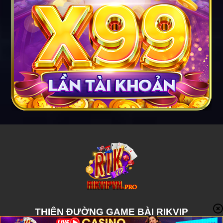
THIÊN ĐƯỜNG GAME BÀI RIKVIP