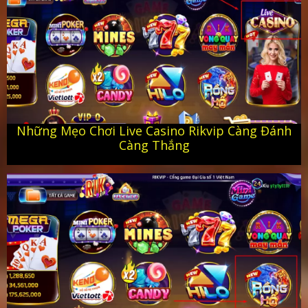
Những Mẹo Chơi Live Casino Rikvip Càng Đánh
Càng Thắng