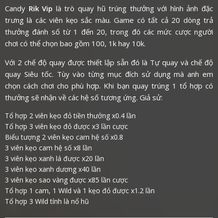
Candy
Rik Vip
là trò quay hũ trúng thưởng với hình ảnh đặc
trưng là các viên kẹo sắc màu. Game có tất cả 20 dòng trả
thưởng đánh số từ 1 đến 20, trong đó các mức cược người
chơi có thể chọn bao gồm 100, 1k hay 10k.
Với 2 chế độ quay được thiết lập sẵn đó là Tự quay và chế độ
quay Siêu tốc. Tùy vào từng mục đích sử dụng mà anh em
chọn cách chơi cho phù hợp. Khi bạn quay trúng 1 tổ hợp có
thưởng sẽ nhận về các hệ số tương ứng. Giả sử:
Tổ hợp 2 viên kẹo đỏ tiền thưởng x0.4 lần
Tổ hợp 3 viên kẹo đỏ được x3 lần cược
Biểu tượng 2 viên kẹo cam hệ số x0.8
3 viên kẹo cam hệ số x8 lần
3 viên kẹo xanh lá được x20 lần
3 viên kẹo xanh dương x40 lần
3 viên kẹo sao vàng được x85 lần cược
Tổ hợp 1 cam, 1 Wild và 1 kẹo đỏ được x1.2 lần
Tổ hợp 3 Wild tính là nổ hũ