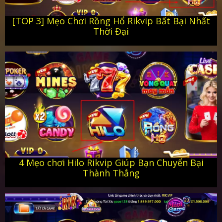
[TOP 3] Mẹo Chơi Rồng Hổ Rikvip Bất Bại Nhất
Thời Đại
4 Mẹo chơi Hilo Rikvip Giúp Bạn Chuyển Bại
Thành Thắng