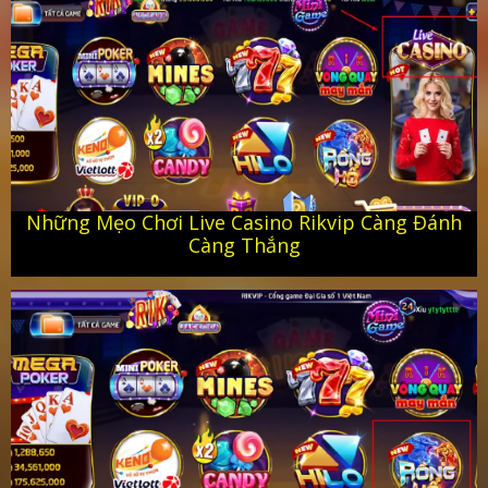
Những Mẹo Chơi Live Casino Rikvip Càng Đánh
Càng Thắng