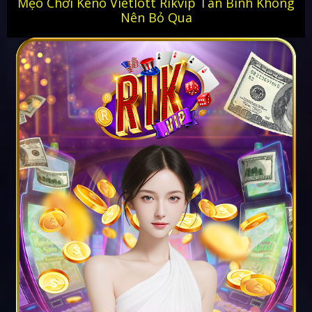
Mẹo Chơi Keno Vietlott Rikvip Tân Binh Không
Nên Bỏ Qua