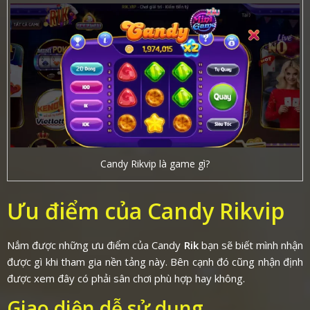
Candy Rikvip là game gì?
Ưu điểm của Candy Rikvip
Nắm được những ưu điểm của Candy
Rik
bạn sẽ biết mình nhận
được gì khi tham gia nền tảng này. Bên cạnh đó cũng nhận định
được xem đây có phải sân chơi phù hợp hay không.
Giao diện dễ sử dụng