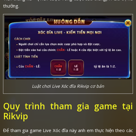
thưởng.
Luật chơi Live Xóc đĩa Rikvip cơ bản
Quy trình tham gia game tại
Rikvip
Để tham gia game Live Xóc đĩa này anh em thực hiện theo các