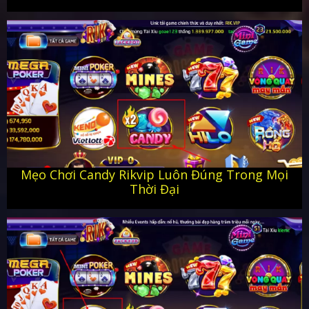
Mẹo Chơi Candy Rikvip Luôn Đúng Trong Mọi
Thời Đại