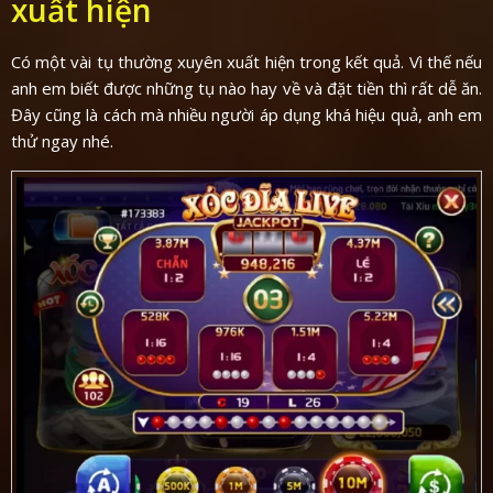
xuất hiện
Có một vài tụ thường xuyên xuất hiện trong kết quả. Vì thế nếu
anh em biết được những tụ nào hay về và đặt tiền thì rất dễ ăn.
Đây cũng là cách mà nhiều người áp dụng khá hiệu quả, anh em
thử ngay nhé.