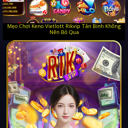
Mẹo Chơi Keno Vietlott Rikvip Tân Binh Không
Nên Bỏ Qua