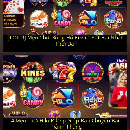
[TOP 3] Mẹo Chơi Rồng Hổ Rikvip Bất Bại Nhất
Thời Đại
4 Mẹo chơi Hilo Rikvip Giúp Bạn Chuyển Bại
Thành Thắng