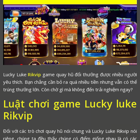
Lucky Luke
Rikvip
game quay hũ đổi thưởng được nhiều người
yêu thích. Bạn chẳng cần bỏ ra quá nhiều tiền nhưng vẫn có thể
trúng thưởng lớn. Còn chờ gì mà không đến trải nghiệm ngay?
Luật chơi game Lucky luke
Rikvip
Đối với các trò chơi quay hũ nói chung và Lucky Luke Rikvip nói
riêng, chúng ta đều thấy chúng có điểm giống nhau là có các