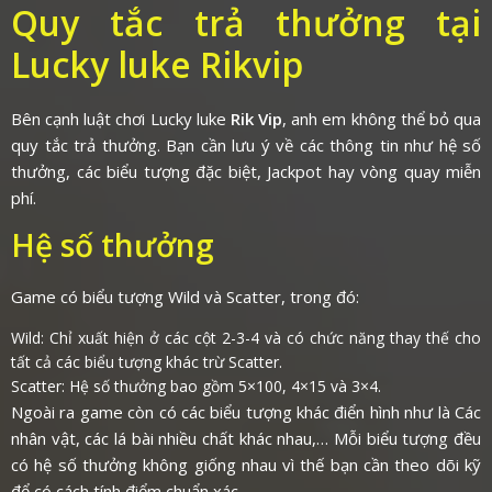
Quy tắc trả thưởng tại
Lucky luke Rikvip
Bên cạnh luật chơi Lucky luke
Rik Vip
, anh em không thể bỏ qua
quy tắc trả thưởng. Bạn cần lưu ý về các thông tin như hệ số
thưởng, các biểu tượng đặc biệt, Jackpot hay vòng quay miễn
phí.
Hệ số thưởng
Game có biểu tượng Wild và Scatter, trong đó:
Wild: Chỉ xuất hiện ở các cột 2-3-4 và có chức năng thay thế cho
tất cả các biểu tượng khác trừ Scatter.
Scatter: Hệ số thưởng bao gồm 5×100, 4×15 và 3×4.
Ngoài ra game còn có các biểu tượng khác điển hình như là Các
nhân vật, các lá bài nhiều chất khác nhau,… Mỗi biểu tượng đều
có hệ số thưởng không giống nhau vì thế bạn cần theo dõi kỹ
để có cách tính điểm chuẩn xác.