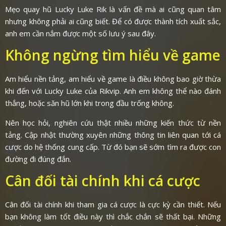
Mẹo quay hũ Lucky Luke Rik là vấn đề mà ai cũng quan tâm
nhưng không phải ai cũng biết. Để có được thành tích xuất sắc,
anh em cần nắm được một số lưu ý sau đây.
Không ngừng tìm hiểu về game
Am hiểu nền tảng, am hiểu về game là điều không bao giờ thừa
khi đến với Lucky Luke của Rikvip. Anh em không thể nào đánh
thắng, hoặc săn hũ lớn khi trong đầu trống không.
Nên học hỏi, nghiên cứu thật nhiều những kiến thức từ nền
tảng. Cập nhật thường xuyên những thông tin liên quan tới cá
cược do hệ thống cung cấp. Từ đó bạn sẽ sớm tìm ra được con
đường đi đúng đắn.
Cân đối tài chính khi cá cược
Cân đối tài chính khi tham gia cá cược là cực kỳ cần thiết. Nếu
bạn không làm tốt điều này thì chắc chắn sẽ thất bại. Những