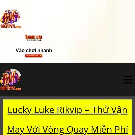
Vào chơi nhanh
Lucky Luke Rikvip – Thử Vận
May Với Vòng Quay Miễn Phí