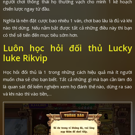
người chơi thông thái họ thường vạch cho mình 1 kế hoạch
chiến lược ngay từ đầu.
Nghĩa là nên đặt cược bao nhiêu 1 ván, chơi bao lâu là đủ và khi
nào thì dừng. Nếu nắm bắt được tất cả những điều này thì bạn
có thể sẽ tiến đến mục tiêu sớm hơn.
Luôn học hỏi đối thủ Lucky
luke Rikvip
Học hỏi đối thủ là 1 trong những cách hiệu quả mà ít người
muốn chia sẻ cho bạn biết. Tất cả những gì mà bạn cần làm đó
là quan sát để kiểm nghiệm xem họ đánh thế nào, dừng ra sao
và khi nào thì vào tiền,…