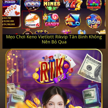
Mẹo Chơi Keno Vietlott Rikvip Tân Binh Không
Nên Bỏ Qua