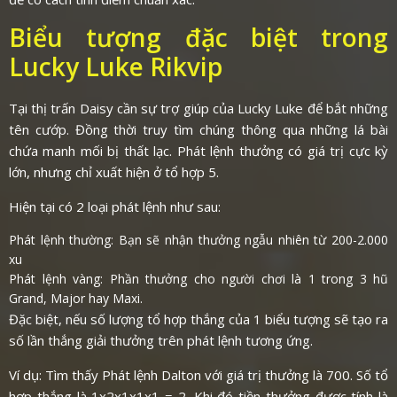
Biểu tượng đặc biệt trong
Lucky Luke Rikvip
Tại thị trấn Daisy cần sự trợ giúp của Lucky Luke để bắt những
tên cướp. Đồng thời truy tìm chúng thông qua những lá bài
chứa manh mối bị thất lạc. Phát lệnh thưởng có giá trị cực kỳ
lớn, nhưng chỉ xuất hiện ở tổ hợp 5.
Hiện tại có 2 loại phát lệnh như sau:
Phát lệnh thường: Bạn sẽ nhận thưởng ngẫu nhiên từ 200-2.000
xu
Phát lệnh vàng: Phần thưởng cho người chơi là 1 trong 3 hũ
Grand, Major hay Maxi.
Đặc biệt, nếu số lượng tổ hợp thắng của 1 biểu tượng sẽ tạo ra
số lần thắng giải thưởng trên phát lệnh tương ứng.
Ví dụ: Tìm thấy Phát lệnh Dalton với giá trị thưởng là 700. Số tổ
hợp thắng là 1x2x1x1x1 = 2. Khi đó tiền thưởng được tính là