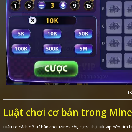
Tổ
Luật chơi cơ bản trong Mine
Hiểu rõ cách bố trí bàn chơi Mines rồi, cược thủ Rik Vip nên tìm 