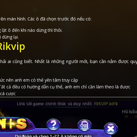
rên màn hình. Các ô đã chọn trước đó nếu có:
lật ô đến khi nào dừng thì thôi.
 dừng lại.
ikvip
ải ai cũng biết. Nhất là những người mới, bạn cần nắm được qu
hức nên anh em có thể yên tâm truy cập
 Tất cả đều có hướng dẫn cụ thể, anh em chỉ cần làm theo là được
 cá cược