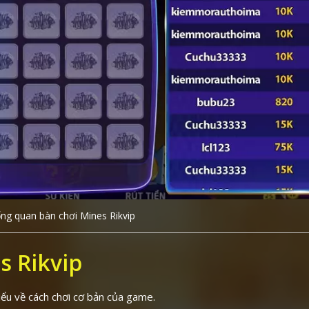
ng quan bàn chơi Mines Rikvip
s Rikvip
hiểu về cách chơi cơ bản của game.