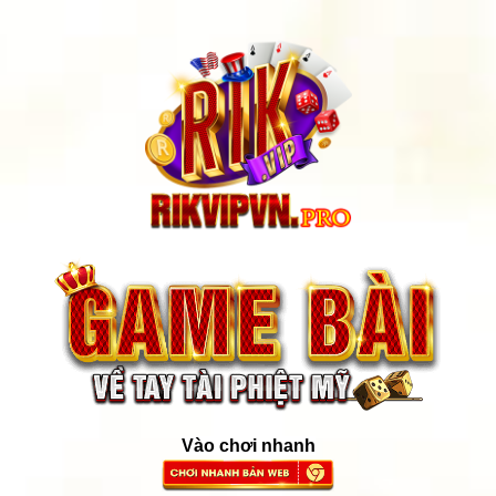
Vào chơi nhanh