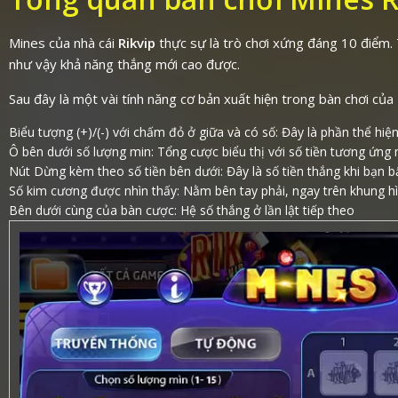
Mines của nhà cái
Rikvip
thực sự là trò chơi xứng đáng 10 điểm. 
như vậy khả năng thắng mới cao được.
Sau đây là một vài tính năng cơ bản xuất hiện trong bàn chơi củ
Biểu tượng (+)/(-) với chấm đỏ ở giữa và có số: Đây là phần thể hiệ
Ô bên dưới số lượng min: Tổng cược biểu thị với số tiền tương ứng
Nút Dừng kèm theo số tiền bên dưới: Đây là số tiền thắng khi bạn 
Số kim cương được nhìn thấy: Nằm bên tay phải, ngay trên khung h
Bên dưới cùng của bàn cược: Hệ số thắng ở lần lật tiếp theo