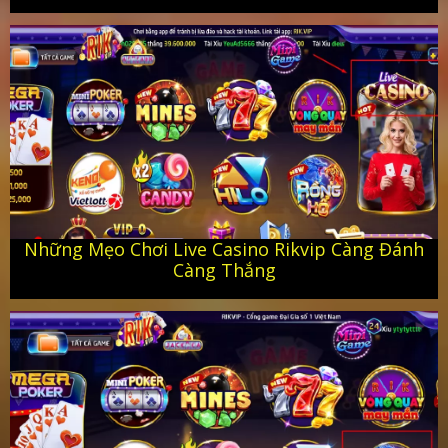
Những Mẹo Chơi Live Casino Rikvip Càng Đánh
Càng Thắng