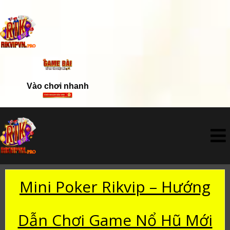
Vào chơi nhanh
Mini Poker Rikvip – Hướng
Dẫn Chơi Game Nổ Hũ Mới