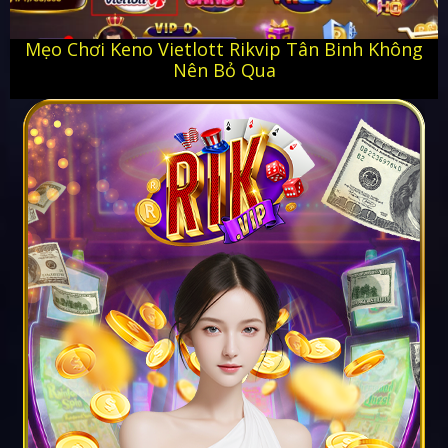
Mẹo Chơi Keno Vietlott Rikvip Tân Binh Không
Nên Bỏ Qua