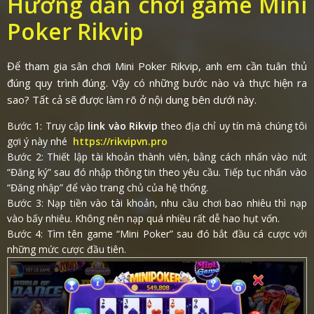
Hướng dẫn chơi game Mini
Poker Rikvip
Để tham gia sân chơi Mini Poker Rikvip, anh em cần tuân thủ
đúng quy trình đúng. Vậy có những bước nào và thực hiện ra
sao? Tất cả sẽ được làm rõ ở nội dung bên dưới này.
Bước 1: Truy cập
link vào Rikvip
theo địa chỉ uy tín mà chúng tôi
gợi ý này nhé
https://rikvipvn.pro
Bước 2: Thiết lập tài khoản thành viên, bằng cách nhấn vào nút
“Đăng ký” sau đó nhập thông tin theo yêu cầu. Tiếp tục nhấn vào
“Đăng nhập” để vào trang chủ của hệ thống.
Bước 3: Nạp tiền vào tài khoản, nhu cầu chơi bao nhiêu thì nạp
vào bấy nhiêu. Không nên nạp quá nhiều rất dễ hao hụt vốn.
Bước 4: Tìm tên game “Mini Poker” sau đó bắt đầu cá cược với
những mức cược đầu tiên.