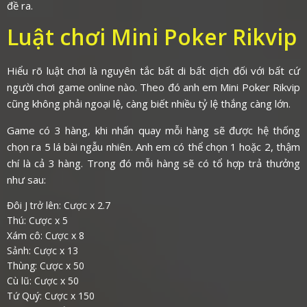
đề ra.
Luật chơi Mini Poker Rikvip
Hiểu rõ luật chơi là nguyên tắc bất di bất dịch đối với bất cứ
người chơi game online nào. Theo đó anh em Mini Poker Rikvip
cũng không phải ngoại lệ, càng biết nhiều tỷ lệ thắng càng lớn.
Game có 3 hàng, khi nhấn quay mỗi hàng sẽ được hệ thống
chọn ra 5 lá bài ngẫu nhiên. Anh em có thể chọn 1 hoặc 2, thậm
chí là cả 3 hàng. Trong đó mỗi hàng sẽ có tổ hợp trả thưởng
như sau:
Đôi J trở lên: Cược x 2.7
Thú: Cược x 5
Xám cô: Cược x 8
Sảnh: Cược x 13
Thùng: Cược x 50
Cù lũ: Cược x 50
Tứ Quý: Cược x 150