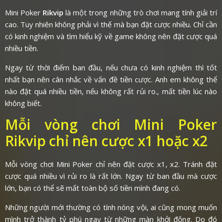
Mini Poker
Rikvip
là một trong những trò chơi mang tính giải trí
cao. Tuy nhiên không phải vì thế mà bạn đặt cược nhiều. Chỉ cần
có kinh nghiệm và tìm hiểu kỹ về game không nên đặt cược quá
nhiều tiền.
Ngay từ thời điểm ban đầu, nếu chưa có kinh nghiệm thì tốt
nhất bạn nên cân nhắc về vấn đề tiền cược. Anh em không thể
nào đặt quá nhiều tiền, nếu không rất rủi ro., mất tiền lúc nào
không biết.
Mỗi vòng chơi Mini Poker
Rikvip chỉ nên cược x1 hoặc x2
Mỗi vòng chơi Mini Poker chỉ nên đặt cược x1, x2. Tránh đặt
cược quá nhiều vì rủi ro là rất lớn. Ngay từ ban đầu mà cược
lớn, bạn có thể sẽ mất toàn bộ số tiền mình đang có.
Những người mới thường có tính nóng vội, ai cũng mong muốn
mình trở thành tỷ phú ngay từ những màn khởi động. Do đó