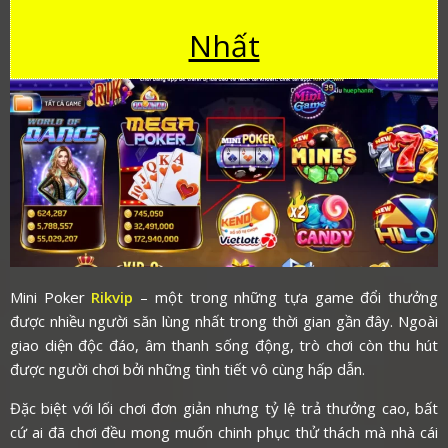
Nhất
Mini Poker
Rikvip
– một trong những tựa game đổi thưởng
được nhiều người săn lùng nhất trong thời gian gần đây. Ngoài
giao diện độc đáo, âm thanh sống động, trò chơi còn thu hút
được người chơi bởi những tình tiết vô cùng hấp dẫn.
Đặc biệt với lối chơi đơn giản nhưng tỷ lệ trả thưởng cao, bất
cứ ai đã chơi đều mong muốn chinh phục thử thách mà nhà cái