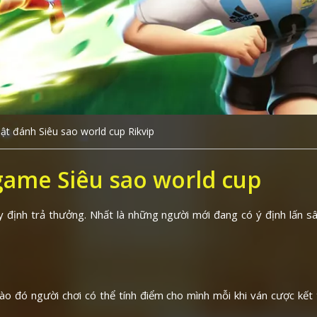
uật đánh Siêu sao world cup Rikvip
game Siêu sao world cup
 định trả thưởng. Nhất là những người mới đang có ý định lấn s
o đó người chơi có thể tính điểm cho mình mỗi khi ván cược kết