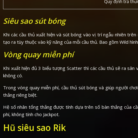
Quy định trả thư
Siêu sao sút bóng
Khi các cầu thủ xuất hiện và sút bóng vào vị trí ngẫu nhiên trê
tạo ra tùy thuộc vào kỹ năng của mỗi cầu thủ. Bao gồm Wild hình 
Vòng quay miễn phí
Khi xuất hiện đủ 3 biểu tượng Scatter thì các cầu thủ sẽ ra sân v
không có.
Trong vòng quay miễn phí, cầu thủ sút bóng và giúp người chơi 
thắng riêng biệt.
Hệ số nhân tổng thắng được tính dựa trên số bàn thắng của cầu
phí, không tính cho Jackpot.
Hũ siêu sao Rik