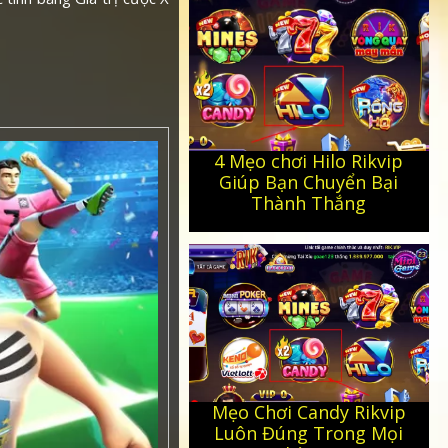
4 Mẹo chơi Hilo Rikvip
Giúp Bạn Chuyển Bại
Thành Thắng
Mẹo Chơi Candy Rikvip
Luôn Đúng Trong Mọi