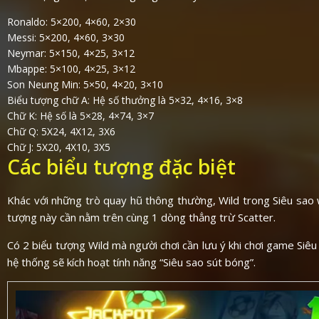
Ronaldo: 5×200, 4×60, 2×30
Messi: 5×200, 4×60, 3×30
Neymar: 5×150, 4×25, 3×12
Mbappe: 5×100, 4×25, 3×12
Son Neung Min: 5×50, 4×20, 3×10
Biểu tượng chữ A: Hệ số thưởng là 5×32, 4×16, 3×8
Chữ K: Hệ số là 5×28, 4×74, 3×7
Chữ Q: 5X24, 4X12, 3X6
Chữ J: 5X20, 4X10, 3X5
Các biểu tượng đặc biệt
Khác với những trò quay hũ thông thường, Wild trong Siêu sao
tượng này cần nằm trên cùng 1 dòng thẳng trừ Scatter.
Có 2 biểu tượng Wild mà người chơi cần lưu ý khi chơi game Siêu s
hệ thống sẽ kích hoạt tính năng “Siêu sao sút bóng”.