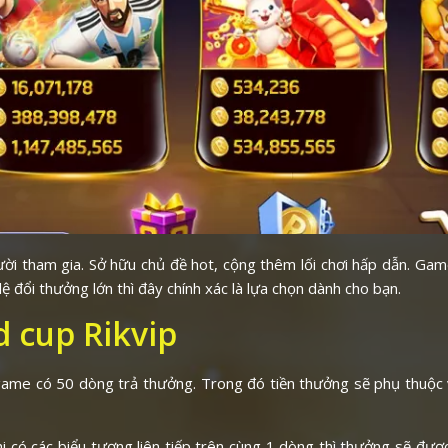
ời tham gia. Sở hữu chủ đề hot, cộng thêm lối chơi hấp dẫn. Game
lệ đổi thưởng lớn thì đây chính xác là lựa chọn dành cho bạn.
d cup Rikvip
 game có 50 dòng trả thưởng. Trong đó tiền thưởng sẽ phụ thuộc 
có các biểu tượng liên tiếp trên cùng 1 dòng thì thưởng sẽ được 