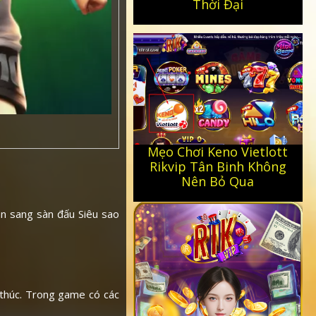
Thời Đại
Mẹo Chơi Keno Vietlott
Rikvip Tân Binh Không
Nên Bỏ Qua
ân sang sàn đấu Siêu sao
 thúc. Trong game có các