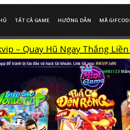
HỦ
TẤT CẢ GAME
HƯỚNG DẪN
MÃ GIFCOD
kvip – Quay Hũ Ngay Thắng Liền