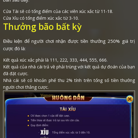
Cửa Tài sẽ có tổng điểm của các viên xúc xắc từ 11-18.
Cửa Xỉu có tổng điểm xúc xắc từ 3-10.
Thưởng bão bất kỳ
Điều kiện để người chơi nhận được tiền thưởng 250% giá trị
cược đó là:
Kết quả xúc xắc phải là 111, 222, 333, 444, 555, 666.
Kết quả của nhà cái trả về phải trùng với kết quả dự đoán của bạn
đã đặt cược.
Nhà cái sẽ có khoản phế thu 2% tính trên tổng số tiền thưởng
người chơi thắng cược.