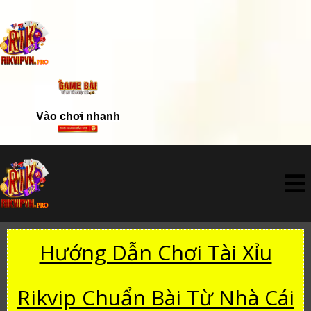
Vào chơi nhanh
Hướng Dẫn Chơi Tài Xỉu
Rikvip Chuẩn Bài Từ Nhà Cái