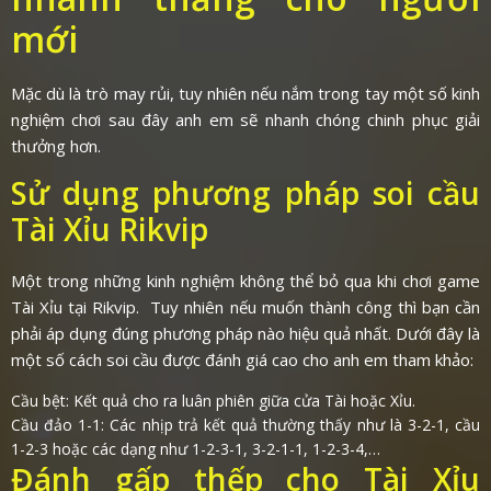
mới
Mặc dù là trò may rủi, tuy nhiên nếu nắm trong tay một số kinh
nghiệm chơi sau đây anh em sẽ nhanh chóng chinh phục giải
thưởng hơn.
Sử dụng phương pháp soi cầu
Tài Xỉu Rikvip
Một trong những kinh nghiệm không thể bỏ qua khi chơi game
Tài Xỉu tại Rikvip. Tuy nhiên nếu muốn thành công thì bạn cần
phải áp dụng đúng phương pháp nào hiệu quả nhất. Dưới đây là
một số cách soi cầu được đánh giá cao cho anh em tham khảo:
Cầu bệt: Kết quả cho ra luân phiên giữa cửa Tài hoặc Xỉu.
Cầu đảo 1-1: Các nhịp trả kết quả thường thấy như là 3-2-1, cầu
1-2-3 hoặc các dạng như 1-2-3-1, 3-2-1-1, 1-2-3-4,…
Đánh gấp thếp cho Tài Xỉu