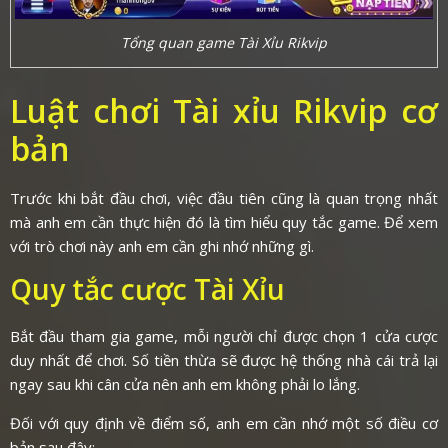
Tổng quan game Tài Xỉu Rikvip
Luật chơi Tài xỉu Rikvip cơ
bản
Trước khi bắt đầu chơi, việc đầu tiên cũng là quan trọng nhất
mà anh em cần thực hiện đó là tìm hiểu quy tắc game. Để xem
với trò chơi này anh em cần ghi nhớ những gì.
Quy tắc cược Tài Xỉu
Bắt đầu tham gia game, mỗi người chỉ được chọn 1 cửa cược
duy nhất để chơi. Số tiền thừa sẽ được hệ thống nhà cái trả lại
ngay sau khi cân cửa nên anh em không phải lo lắng.
Đối với quy định về điểm số, anh em cần nhớ một số điều cơ
bản sau đây: