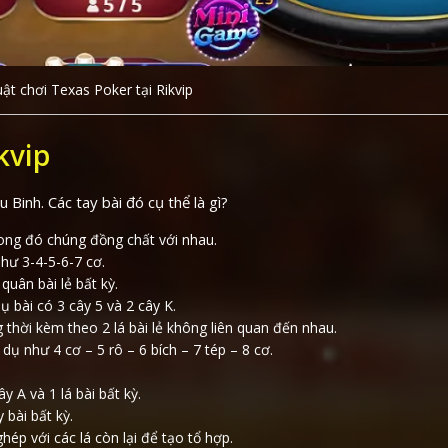
ật chơi Texas Poker tại Rikvip
kvip
Binh. Các tay bài đó cụ thể là gì?
trong đó chúng đồng chất với nhau.
như 3-4-5-6-7 cơ.
quân bài lẻ bất kỳ.
dụ bài có 3 cây 5 và 2 cây K.
g thời kèm theo 2 lá bài lẻ không liên quan đến nhau.
 dụ như 4 cơ – 5 rô – 6 bích – 7 tép – 8 cơ.
y A và 1 lá bài bất kỳ.
 bài bất kỳ.
hép với các lá còn lại để tạo tổ hợp.