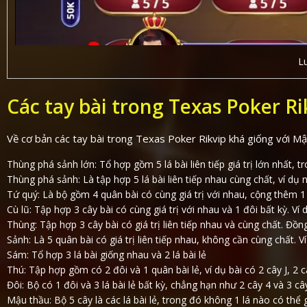
Lu
Các tay bài trong Texas Poker Ri
Về cơ bản các tay bài trong Texas Poker Rikvip khá giống với Mậu 
Thùng phá sảnh lớn: Tổ hợp gồm 5 lá bài liên tiếp giá trị lớn nhất, 
Thùng phá sảnh: Là tập hợp 5 lá bài liên tiếp nhau cùng chất, ví dụ 
Tứ quý: Là bộ gồm 4 quân bài có cùng giá trị với nhau, cộng thêm 1 
Cù lũ: Tập hợp 3 cây bài có cùng giá trị với nhau và 1 đôi bất kỳ. Ví 
Thùng: Tập hợp 3 cây bài có giá trị liên tiếp nhau và cùng chất. Đồn
Sảnh: Là 5 quân bài có giá trị liên tiếp nhau, không cần cùng chất. Ví
Sám: Tổ hợp 3 lá bài giống nhau và 2 lá bài lẻ
Thú: Tập hợp gồm có 2 đôi và 1 quân bài lẻ, ví dụ bài có 2 cây J, 2 câ
Đôi: Bộ có 1 đôi và 3 lá bài lẻ bất kỳ, chẳng hạn như 2 cây 4 và 3 cây
Mậu thầu: Bộ 5 cây là các lá bài lẻ, trong đó không 1 lá nào có thể g