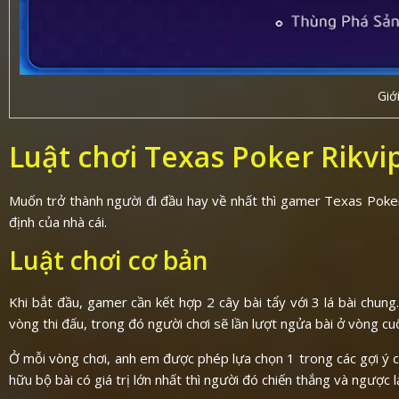
Giớ
Luật chơi Texas Poker Rikvi
Muốn trở thành người đi đầu hay về nhất thì gamer Texas Poker
định của nhà cái.
Luật chơi cơ bản
Khi bắt đầu, gamer cần kết hợp 2 cây bài tẩy với 3 lá bài chun
vòng thi đấu, trong đó người chơi sẽ lần lượt ngửa bài ở vòng cuố
Ở mỗi vòng chơi, anh em được phép lựa chọn 1 trong các gợi ý củ
hữu bộ bài có giá trị lớn nhất thì người đó chiến thắng và ngược lạ