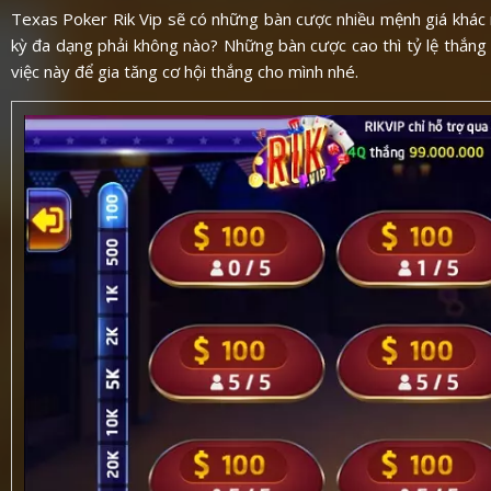
Texas Poker Rik Vip sẽ có những bàn cược nhiều mệnh giá khác
kỳ đa dạng phải không nào? Những bàn cược cao thì tỷ lệ thắng c
việc này để gia tăng cơ hội thắng cho mình nhé.