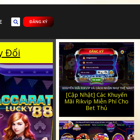
E
ĐĂNG KÝ
y Đổi
[Cập Nhật] Các Khuyến
Mãi Rikvip Miễn Phí Cho
Bet Thủ