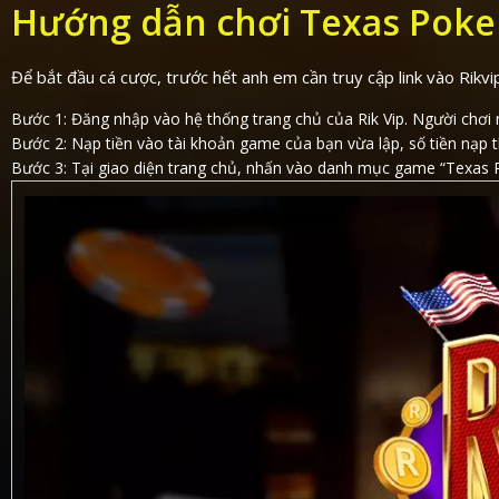
Hướng dẫn chơi Texas Poker 
Để bắt đầu cá cược, trước hết anh em cần truy cập link vào Rikvi
Bước 1: Đăng nhập vào hệ thống trang chủ của Rik Vip. Người chơi n
Bước 2: Nạp tiền vào tài khoản game của bạn vừa lập, số tiền nạp 
Bước 3: Tại giao diện trang chủ, nhấn vào danh mục game “Texas P