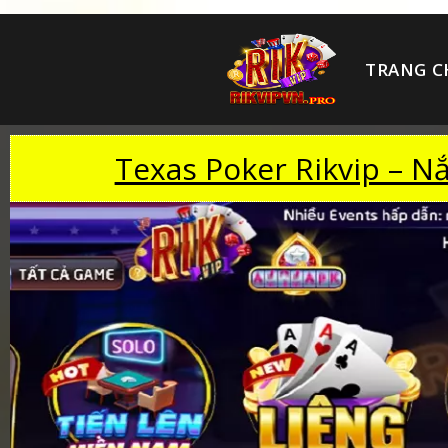
TRANG C
Texas Poker Rikvip – N