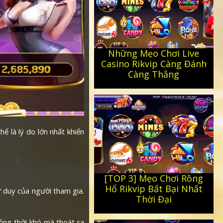
Những Mẹo Chơi Live
Casino Rikvip Càng Đánh
Càng Thắng
ể là lý do lớn nhất khiến
[TOP 3] Mẹo Chơi Rồng
Hổ Rikvip Bất Bại Nhất
ư duy của người tham gia.
Thời Đại
ồng thời khó mà thoát ra