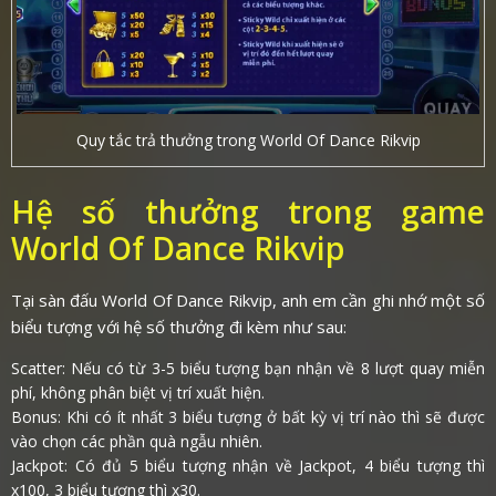
Quy tắc trả thưởng trong World Of Dance Rikvip
Hệ số thưởng trong game
World Of Dance Rikvip
Tại sàn đấu World Of Dance Rikvip, anh em cần ghi nhớ một số
biểu tượng với hệ số thưởng đi kèm như sau:
Scatter: Nếu có từ 3-5 biểu tượng bạn nhận về 8 lượt quay miễn
phí, không phân biệt vị trí xuất hiện.
Bonus: Khi có ít nhất 3 biểu tượng ở bất kỳ vị trí nào thì sẽ được
vào chọn các phần quà ngẫu nhiên.
Jackpot: Có đủ 5 biểu tượng nhận về Jackpot, 4 biểu tượng thì
x100, 3 biểu tượng thì x30.