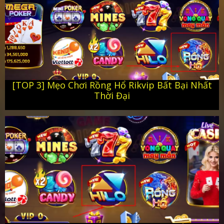
[TOP 3] Mẹo Chơi Rồng Hổ Rikvip Bất Bại Nhất
Thời Đại