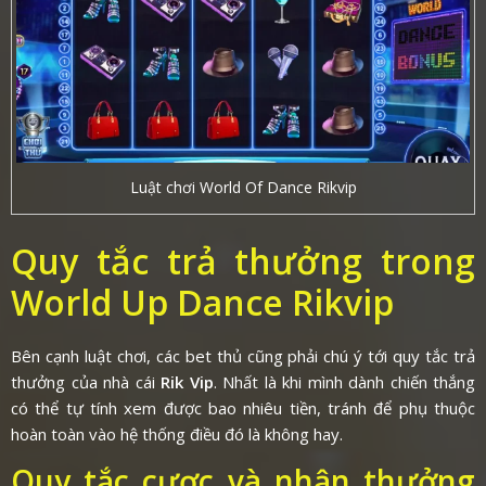
Luật chơi World Of Dance Rikvip
Quy tắc trả thưởng trong
World Up Dance Rikvip
Bên cạnh luật chơi, các bet thủ cũng phải chú ý tới quy tắc trả
thưởng của nhà cái
Rik Vip
. Nhất là khi mình dành chiến thắng
có thể tự tính xem được bao nhiêu tiền, tránh để phụ thuộc
hoàn toàn vào hệ thống điều đó là không hay.
Quy tắc cược và nhận thưởng