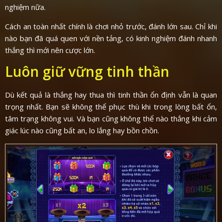
nghiệm nữa.
Cách an toàn nhất chính là chơi nhỏ trước, đánh lớn sau. Chỉ khi
nào bạn đã quá quen với nền tảng, có kinh nghiệm đánh nhanh
thắng thì mới nên cược lớn.
Luôn giữ vững tinh thần
Dù kết quả là thắng hay thua thì tinh thần ổn định vẫn là quan
trọng nhất. Bạn sẽ không thể phục thù khi trong lòng bất ổn,
tâm trạng không vui. Và bạn cũng không thể nào thắng khi cảm
giác lúc nào cũng bất an, lo lắng hay bồn chồn.