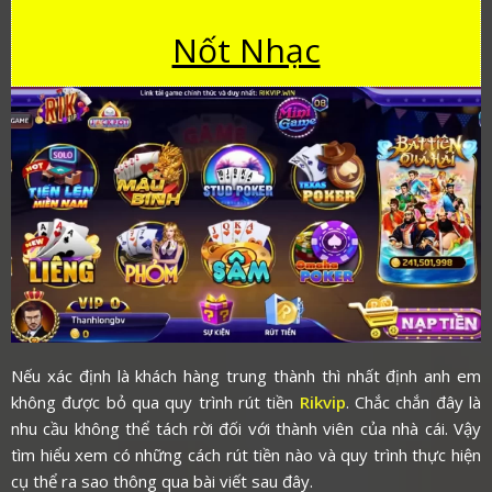
Nốt Nhạc
Nếu xác định là khách hàng trung thành thì nhất định anh em
không được bỏ qua quy trình rút tiền
Rikvip
. Chắc chắn đây là
nhu cầu không thể tách rời đối với thành viên của nhà cái. Vậy
tìm hiểu xem có những cách rút tiền nào và quy trình thực hiện
cụ thể ra sao thông qua bài viết sau đây.