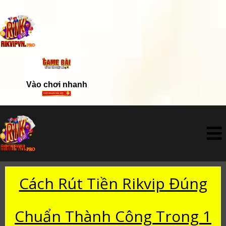
Vào chơi nhanh
Cách Rút Tiền Rikvip Đúng
Chuẩn Thành Công Trong 1