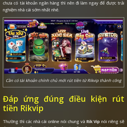
chưa có tài khoản ngân hàng thì nên đi làm ngay để được trải
nghiệm nhà cái sớm nhất nhé.
Cần có tài khoản chính chủ mới rút tiền từ Rikvip thành công
Đáp ứng đúng điều kiện rút
tiền Rikvip
Thường thì các nhà cái online nói chung và
Rik Vip
nói riêng sẽ