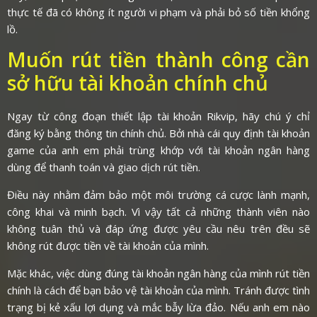
thực tế đã có không ít người vi phạm và phải bỏ số tiền khổng
lồ.
Muốn rút tiền thành công cần
sở hữu tài khoản chính chủ
Ngay từ công đoạn thiết lập tài khoản Rikvip, hãy chú ý chỉ
đăng ký bằng thông tin chính chủ. Bởi nhà cái quy định tài khoản
game của anh em phải trùng khớp với tài khoản ngân hàng
dùng để thanh toán và giao dịch rút tiền.
Điều này nhằm đảm bảo một môi trường cá cược lành mạnh,
công khai và minh bạch. Vì vậy tất cả những thành viên nào
không tuân thủ và đáp ứng được yêu cầu nêu trên đều sẽ
không rút được tiền về tài khoản của mình.
Mặc khác, việc dùng đúng tài khoản ngân hàng của mình rút tiền
chính là cách để bạn bảo vệ tài khoản của mình. Tránh được tình
trạng bị kẻ xấu lợi dụng và mắc bẫy lừa đảo. Nếu anh em nào