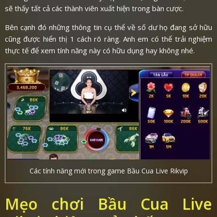
sẽ thấy tất cả các thành viên xuất hiện trong bàn cược.
Bên cạnh đó những thông tin cụ thể về số dư họ đang sở hữu
cũng được hiển thị 1 cách rõ ràng. Anh em có thể trải nghiệm
thực tế để xem tính năng này có hữu dụng hay không nhé.
Các tính năng mới trong game Bầu Cua Live Rikvip
Mẹo chơi Bầu Cua Live