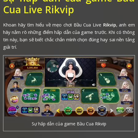
Cua Live Rikvip
Khoan hãy tìm hiểu về mẹo chơi Bầu Cua Live
Rikvip
, anh em
hãy nắm rõ những điểm hấp dẫn của game trước. Khi có thông
tin này, bạn sẽ biết chắc chắn mình chọn đúng hay sai nền tảng
giải trí.
Sự hấp dẫn của game Bầu Cua Rikvip