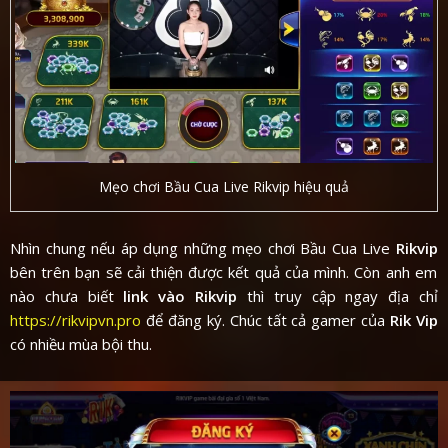
Mẹo chơi Bầu Cua Live Rikvip hiệu quả
Nhìn chung nếu áp dụng những mẹo chơi Bầu Cua Live
Rikvip
bên trên bạn sẽ cải thiện được kết quả của mình. Còn anh em
nào chưa biết
link vào Rikvip
thì truy cập ngay địa chỉ
https://rikvipvn.pro
để đăng ký. Chúc tất cả gamer của
Rik Vip
có nhiều mùa bội thu.