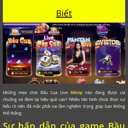
Biết
Những mẹo chơi Bầu Cua Live
Rikvip
nào đang được ưa
chuộng và đem lại hiệu quả cao? Nhiều tân binh chưa thực sự
hiểu rõ nên đã mắc phải sai lầm nghiêm trọng giúp bạn không
thể thắng.
Sự hấp dẫn của game Bầu