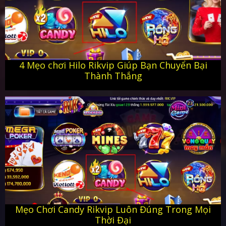
4 Mẹo chơi Hilo Rikvip Giúp Bạn Chuyển Bại
Thành Thắng
Mẹo Chơi Candy Rikvip Luôn Đúng Trong Mọi
Thời Đại