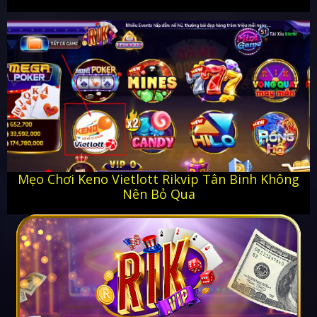
Mẹo Chơi Keno Vietlott Rikvip Tân Binh Không
Nên Bỏ Qua