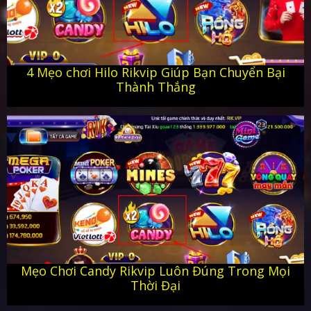
4 Mẹo chơi Hilo Rikvip Giúp Bạn Chuyển Bại
Thành Thắng
Mẹo Chơi Candy Rikvip Luôn Đúng Trong Mọi
Thời Đại