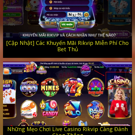
[Cập Nhật] Các Khuyến Mãi Rikvip Miễn Phí Cho
Bet Thủ
Những Mẹo Chơi Live Casino Rikvip Càng Đánh