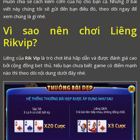
muốn chia sẻ cách kiếm cơm của họ cho bạn cả. Nhưng ở bài
viết này chúng tôi sẽ gửi đến bạn điều đó, theo dõi ngay để
xem chúng là gì nhé.
Vì sao nên chơi Liêng
Rikvip?
Liêng của
Rik Vip
là trò chơi khá hấp dẫn và được đánh giá cao
bởi cộng đồng bet thủ. Nếu bạn chưa biết game có điểm mạnh
nào thì theo dõi nội dung dưới đây nhé.