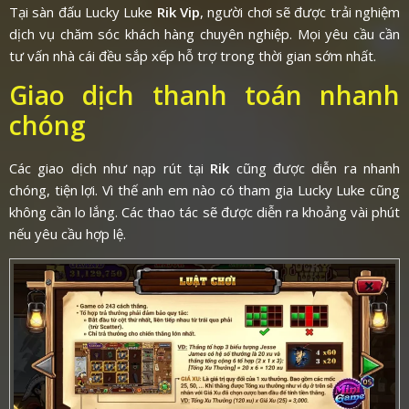
Tại sàn đấu Lucky Luke
Rik Vip
, người chơi sẽ được trải nghiệm
dịch vụ chăm sóc khách hàng chuyên nghiệp. Mọi yêu cầu cần
tư vấn nhà cái đều sắp xếp hỗ trợ trong thời gian sớm nhất.
Giao dịch thanh toán nhanh
chóng
Các giao dịch như nạp rút tại
Rik
cũng được diễn ra nhanh
chóng, tiện lợi. Vì thế anh em nào có tham gia Lucky Luke cũng
không cần lo lắng. Các thao tác sẽ được diễn ra khoảng vài phút
nếu yêu cầu hợp lệ.