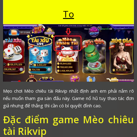
To
Mẹo chơi Mèo chiêu tài Rikvip nhất định anh em phải nắm rõ
nếu muốn tham gia sàn đấu này. Game nổ hũ tuy thao tác đơn
giả nhưng để thắng thì cần có bí quyết đỉnh cao.
Đặc điểm game Mèo chiêu
tài Rikvip