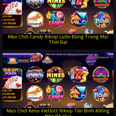
Mẹo Chơi Candy Rikvip Luôn Đúng Trong Mọi
Thời Đại
Mẹo Chơi Keno Vietlott Rikvip Tân Binh Không
Nên Bỏ Qua