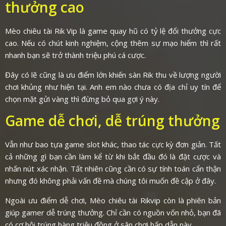
thưởng cao
Mèo chiêu tài Rik Vip là game quay hũ có tỷ lệ đổi thưởng cực
cao. Nếu có chút kinh nghiệm, cộng thêm sự mạo hiểm thì rất
nhanh bạn sẽ trở thành triệu phú cá cược.
Đây có lẽ cũng là ưu điểm lớn khiến sàn Rik thu về lượng người
chơi khủng như hiện tại. Anh em nào chưa có địa chỉ uy tín để
chọn mặt gửi vàng thì đừng bỏ qua gợi ý này.
Game dễ chơi, dễ trúng thưởng
Vẫn như bao tựa game slot khác, thao tác cực kỳ đơn giản. Tất
cả những gì bạn cần làm kể từ khi bắt đầu đó là đặt cược và
nhấn nút xác nhận. Tất nhiên cũng cần có sự tính toán cẩn thận
nhưng đó không phải vấn đề mà chúng tôi muốn đề cập ở đây.
Ngoài ưu điểm dễ chơi, Mèo chiêu tài Rikvip còn là phiên bản
giúp gamer dễ trúng thưởng. Chỉ cần có nguồn vốn nhỏ, bạn đã
có cơ hội trúng hàng triệu đồng ở sân chơi hấp dẫn này.