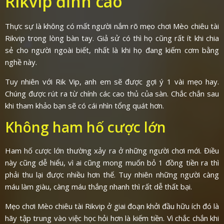
Rikvip đỉnh cao
Thực sự là không có mất người nắm rõ mẹo chơi Mèo chiêu tài
Rikvip trong lòng bàn tay. Giả sử có thì họ cũng rất ít khi chia
sẻ cho người ngoài biết, nhất là khi họ đang kiếm cơm bằng
nghề này.
Tuy nhiên với Rik Vip, anh em sẽ được gợi ý 1 vài mẹo hay.
Chúng được rút ra từ chính các cao thủ của sàn. Chắc chắn sau
khi tham khảo bạn sẽ có cái nhìn tổng quát hơn.
Không ham hố cược lớn
Ham hố cược lớn thường xảy ra ở những người chơi mới. Điều
này cũng dễ hiểu, vì ai cũng mong muốn bỏ 1 đồng tiền ra thì
phải thu lại được nhiều hơn thế. Tuy nhiên những người càng
máu làm giàu, càng máu thắng nhanh thì rất dễ thất bại.
Mẹo chơi Mèo chiêu tài Rikvip ở giai đoạn khởi đầu hữu ích đó là
hãy tập trung vào việc học hỏi hơn là kiếm tiền. Vì chắc chắn khi