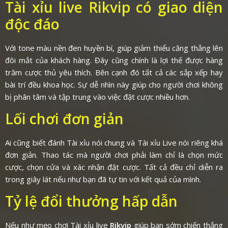
Tài xỉu live Rikvip có giao diện
độc đáo
Với tone màu nền đen huyền bí, giúp giảm thiểu căng thẳng lên
đôi mắt của khách hàng. Đây cũng chính là lợi thế được hàng
trăm cược thủ yêu thích. Bên cạnh đó tất cả các sắp xếp hay
bài trí đều khoa học. Sự dễ nhìn này giúp cho người chơi không
bị phân tâm và tập trung vào việc đặt cược nhiều hơn.
Lối chơi đơn giản
Ai cũng biết đánh Tài xỉu nói chung và Tài xỉu Live nói riêng khá
đơn giản. Thao tác mà người chơi phải làm chỉ là chọn mức
cược, chọn cửa và xác nhận đặt cược. Tất cả đều chỉ diễn ra
trong giây lát nếu như bạn đã tự tin với kết quả của mình.
Tỷ lệ đổi thưởng hấp dẫn
Nếu như mẹo chơi Tài xỉu live
Rikvip
giúp bạn sớm chiến thắng