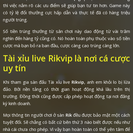
thì việc nắm rõ các ưu điểm sẽ giúp bạn tư tin hơn. Game này
có tỷ lệ đổi thưởng cực hấp dẫn và thực tế đã có hàng triệu
người trúng.
Số tiền trúng thưởng từ sân chơi này dao động từ vài trăm
nghìn đến hàng tỷ cũng có. Nó hoàn toàn phụ thuộc vào số tiền
cược mà bạn bỏ ra ban đầu, cược càng cao trúng càng lớn.
Tài xỉu live Rikvip là nơi cá cược
uy tín
Khi tham gia sàn đấu Tài xỉu live
Rikvip
, anh em khỏi lo bị lừa
đảo. Bởi nền tảng có thời gian hoạt động khá lâu trên thị
trường. Đồng thời cũng được cấp phép hoạt động tại nơi đăng
ký kinh doanh.
Mọi thông tin người chơi ở sàn
Rik
đều được bảo mật một cách
tuyệt đối. Sẽ chẳng có bất cứ bên thứ 3 nào biết được nếu như
nhà cái chưa cho phép. Vì vậy bạn hoàn toàn có thể yên tâm để