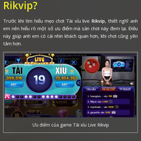
Rikvip?
Trước khi tìm hiểu mẹo chơi Tài xỉu live
Rikvip
, thiết nghĩ anh
em nên hiểu rõ một số ưu điểm mà sân chơi này đem lại. Điều
này giúp anh em có cái nhìn khách quan hơn, khi chơi cũng yên
tâm hơn.
Ưu điểm của game Tài xỉu Live Rikvip