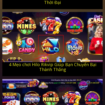
Thời Đại
4 Mẹo chơi Hilo Rikvip Giúp Bạn Chuyển Bại
Thành Thắng