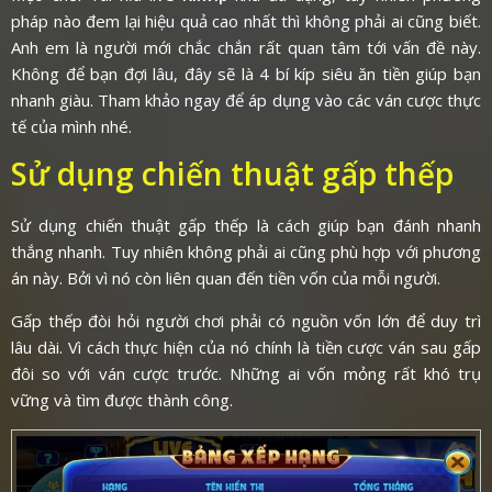
pháp nào đem lại hiệu quả cao nhất thì không phải ai cũng biết.
Anh em là người mới chắc chắn rất quan tâm tới vấn đề này.
Không để bạn đợi lâu, đây sẽ là 4 bí kíp siêu ăn tiền giúp bạn
nhanh giàu. Tham khảo ngay để áp dụng vào các ván cược thực
tế của mình nhé.
Sử dụng chiến thuật gấp thếp
Sử dụng chiến thuật gấp thếp là cách giúp bạn đánh nhanh
thắng nhanh. Tuy nhiên không phải ai cũng phù hợp với phương
án này. Bởi vì nó còn liên quan đến tiền vốn của mỗi người.
Gấp thếp đòi hỏi người chơi phải có nguồn vốn lớn để duy trì
lâu dài. Vì cách thực hiện của nó chính là tiền cược ván sau gấp
đôi so với ván cược trước. Những ai vốn mỏng rất khó trụ
vững và tìm được thành công.