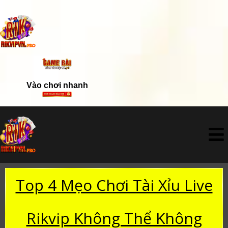
Vào chơi nhanh
Top 4 Mẹo Chơi Tài Xỉu Live
Rikvip Không Thể Không