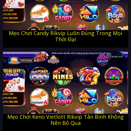
Mẹo Chơi Candy Rikvip Luôn Đúng Trong Mọi
Thời Đại
Mẹo Chơi Keno Vietlott Rikvip Tân Binh Không
Nên Bỏ Qua