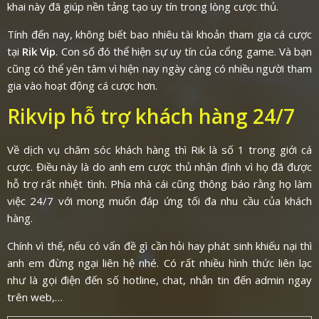
khai này đã giúp nền tảng tạo uy tín trong lòng cược thủ.
Tính đến nay, không biết bao nhiêu tài khoản tham gia cá cược
tại
Rik Vip
. Con số đó thể hiện sự uy tín của cổng game. Và bạn
cũng có thể yên tâm vì hiện nay ngày càng có nhiều người tham
gia vào hoạt động cá cược hơn.
Rikvip hỗ trợ khách hàng 24/7
Về dịch vụ chăm sóc khách hàng thì Rik là số 1 trong giới cá
cược. Điều này là do anh em cược thủ nhận định vì họ đã được
hỗ trợ rất nhiệt tình. Phía nhà cái cũng thông báo rằng họ làm
việc 24/7 với mong muốn đáp ứng tối đa nhu cầu của khách
hàng.
Chính vì thế, nếu có vấn đề gì cần hỏi hay phát sinh khiếu nại thì
anh em đừng ngại liên hệ nhé. Có rất nhiều hình thức liên lạc
như là gọi điện đến số hotline, chat, nhắn tin đến admin ngay
trên web,…