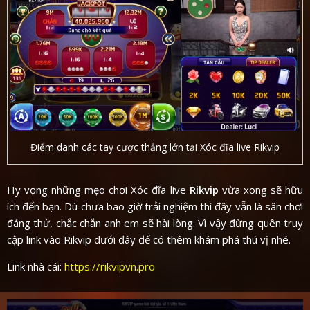
Điểm danh các tay cược thắng lớn tại Xóc đĩa live Rikvip
Hy vọng những mẹo chơi Xóc đĩa live
Rikvip
vừa xong sẽ hữu
ích đến bạn. Dù chưa bao giờ trải nghiệm thì đây vẫn là sân chơi
đáng thử, chắc chắn anh em sẽ hài lòng. Vì vậy đừng quên truy
cập link vào Rikvip dưới đây để có thêm khám phá thú vị nhé.
Link nhà cái:
https://rikvipvn.pro