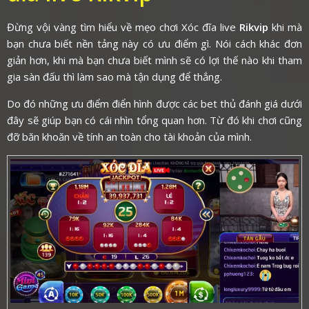
Đừng vội vàng tìm hiểu về mẹo chơi Xóc đĩa live
Rikvip
khi mà
bạn chưa biết nền tảng này có ưu điểm gì. Nói cách khác đơn
giản hơn, khi mà bạn chưa biết mình sẽ có lợi thế nào khi tham
gia sàn đấu thì làm sao mà tận dụng để thắng.
Do đó những ưu điểm điển hình được các bet thủ đánh giá dưới
đây sẽ giúp bạn có cái nhìn tổng quan hơn. Từ đó khi chơi cũng
đỡ băn khoăn về tính an toàn cho tài khoản của mình.