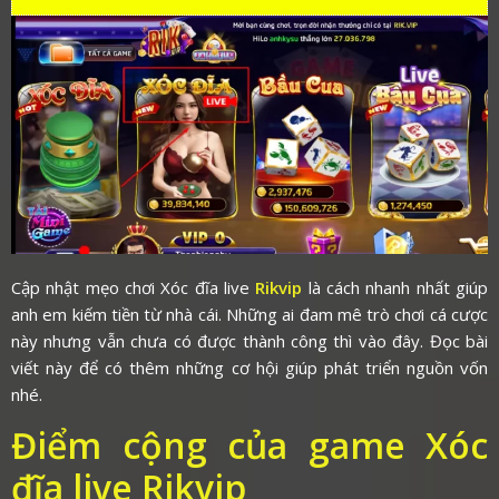
Cập nhật mẹo chơi Xóc đĩa live
Rikvip
là cách nhanh nhất giúp
anh em kiếm tiền từ nhà cái. Những ai đam mê trò chơi cá cược
này nhưng vẫn chưa có được thành công thì vào đây. Đọc bài
viết này để có thêm những cơ hội giúp phát triển nguồn vốn
nhé.
Điểm cộng của game Xóc
đĩa live Rikvip