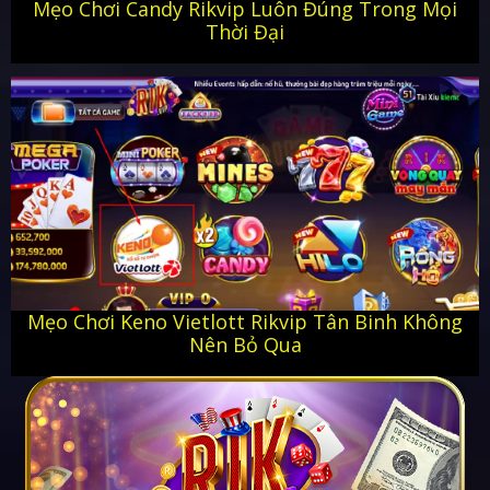
Mẹo Chơi Candy Rikvip Luôn Đúng Trong Mọi
Thời Đại
Mẹo Chơi Keno Vietlott Rikvip Tân Binh Không
Nên Bỏ Qua