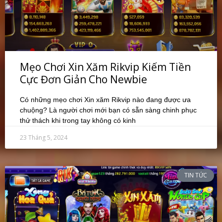
Mẹo Chơi Xin Xăm Rikvip Kiếm Tiền
Cực Đơn Giản Cho Newbie
Có những mẹo chơi Xin xăm Rikvip nào đang được ưa
chuộng? Là người chơi mới bạn có sẵn sàng chinh phục
thử thách khi trong tay không có kinh
23 Tháng 5, 2024
TIN TỨC