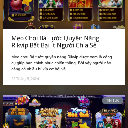
Mẹo Chơi Bá Tước Quyền Năng
Rikvip Bất Bại Ít Người Chia Sẻ
Mẹo chơi Bá tước quyền năng Rikvip được xem là công
cụ giúp bạn chinh phục chiến thắng. Bởi vậy người nào
càng có nhiều bí kíp cơ hội về
23 Tháng 5, 2024
TIN TỨC