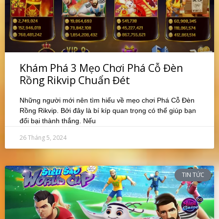
Khám Phá 3 Mẹo Chơi Phá Cỗ Đèn
Rồng Rikvip Chuẩn Đét
Những người mới nên tìm hiểu về mẹo chơi Phá Cỗ Đèn
Rồng Rikvip. Bởi đây là bí kíp quan trọng có thể giúp bạn
đổi bại thành thắng. Nếu
26 Tháng 5, 2024
TIN TỨC