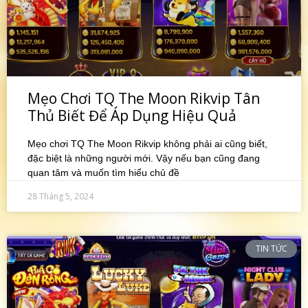
Mẹo Chơi TQ The Moon Rikvip Tân
Thủ Biết Để Áp Dụng Hiệu Quả
Mẹo chơi TQ The Moon Rikvip không phải ai cũng biết,
đặc biệt là những người mới. Vậy nếu bạn cũng đang
quan tâm và muốn tìm hiểu chủ đề
28 Tháng 5, 2024
TIN TỨC