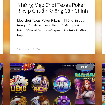
Những Mẹo Chơi Texas Poker
Rikvip Chuẩn Không Cần Chỉnh
Mẹo chơi Texas Poker Rikvip – Thông tin quan
trọng mà anh em cược thủ nhất định phải tìm
hiểu. Đó là những người quan tâm tới sàn đấu
hấp
14 Tháng 5, 2024
TIN TỨC