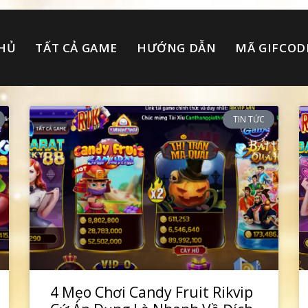
HỦ
TẤT CẢ GAME
HƯỚNG DẪN
MÃ GIFCOD
CATEGORY: TIN TỨC
TIN TỨC
4 Mẹo Chơi Candy Fruit Rikvip