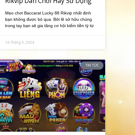
Rikvip Dân Chơi Hay Sử Dụng
Mẹo chơi Baccarat Lucky 88 Rikvip nhất định
bạn không được bỏ qua. Bởi lẽ sở hữu chúng
trong tay bạn sẽ gia tăng cơ hội kiếm tiền tỷ từ
16 Tháng 5, 2024
TIN TỨC