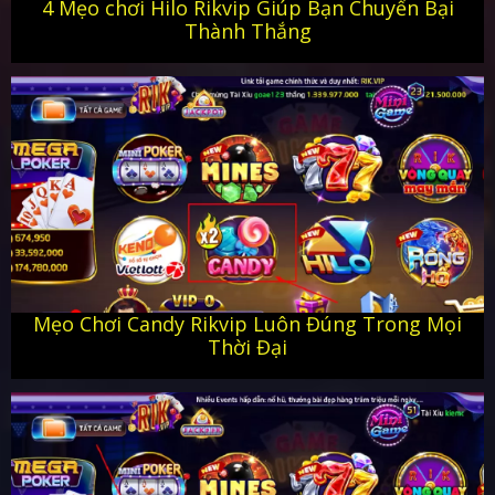
4 Mẹo chơi Hilo Rikvip Giúp Bạn Chuyển Bại
Thành Thắng
Mẹo Chơi Candy Rikvip Luôn Đúng Trong Mọi
Thời Đại