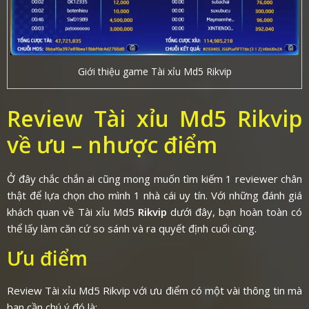
Giới thiệu game Tài xỉu Md5 Rikvip
Review Tài xỉu Md5 Rikvip
về ưu – nhược điểm
Ở đây chắc chắn ai cũng mong muốn tìm kiếm 1 reviewer chân
thật để lựa chọn cho mình 1 nhà cái uy tín. Với những đánh giá
khách quan về Tài xỉu Md5
Rikvip
dưới đây, bạn hoàn toàn có
thể lấy làm căn cứ so sánh và ra quyết định cuối cùng.
Ưu điểm
Review Tài xỉu Md5
Rikvip
với ưu điểm có một vài thông tin mà
bạn cần chú ý đó là: