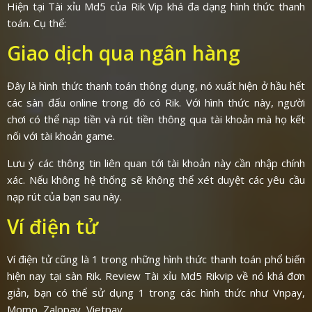
Hiện tại Tài xỉu Md5 của
Rik Vip
khá đa dạng hình thức thanh
toán. Cụ thể:
Giao dịch qua ngân hàng
Đây là hình thức thanh toán thông dụng, nó xuất hiện ở hầu hết
các sàn đấu online trong đó có Rik. Với hình thức này, người
chơi có thể nạp tiền và rút tiền thông qua tài khoản mà họ kết
nối với tài khoản game.
Lưu ý các thông tin liên quan tới tài khoản này cần nhập chính
xác. Nếu không hệ thống sẽ không thể xét duyệt các yêu cầu
nạp rút của bạn sau này.
Ví điện tử
Ví điện tử cũng là 1 trong những hình thức thanh toán phổ biến
hiện nay tại sàn
Rik
. Review Tài xỉu Md5
Rikvip
về nó khá đơn
giản, bạn có thể sử dụng 1 trong các hình thức như Vnpay,
Momo, Zalopay, Vietpay,…