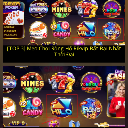
[TOP 3] Mẹo Chơi Rồng Hổ Rikvip Bất Bại Nhất
Thời Đại