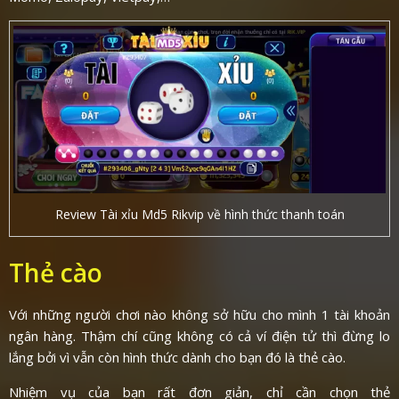
Review Tài xỉu Md5 Rikvip về hình thức thanh toán
Thẻ cào
Với những người chơi nào không sở hữu cho mình 1 tài khoản
ngân hàng. Thậm chí cũng không có cả ví điện tử thì đừng lo
lắng bởi vì vẫn còn hình thức dành cho bạn đó là thẻ cào.
Nhiệm vụ của bạn rất đơn giản, chỉ cần chọn thẻ